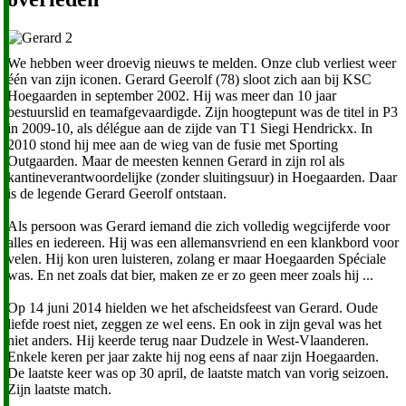
We hebben weer droevig nieuws te melden. Onze club verliest weer
één van zijn iconen. Gerard Geerolf (78) sloot zich aan bij KSC
Hoegaarden in september 2002. Hij was meer dan 10 jaar
bestuurslid en teamafgevaardigde. Zijn hoogtepunt was de titel in P3
in 2009-10, als délégue aan de zijde van T1 Siegi Hendrickx. In
2010 stond hij mee aan de wieg van de fusie met Sporting
Outgaarden. Maar de meesten kennen Gerard in zijn rol als
kantineverantwoordelijke (zonder sluitingsuur) in Hoegaarden. Daar
is de legende Gerard Geerolf ontstaan.
Als persoon was Gerard iemand die zich volledig wegcijferde voor
alles en iedereen. Hij was een allemansvriend en een klankbord voor
velen. Hij kon uren luisteren, zolang er maar Hoegaarden Spéciale
was. En net zoals dat bier, maken ze er zo geen meer zoals hij ...
Op 14 juni 2014 hielden we het afscheidsfeest van Gerard. Oude
liefde roest niet, zeggen ze wel eens. En ook in zijn geval was het
niet anders. Hij keerde terug naar Dudzele in West-Vlaanderen.
Enkele keren per jaar zakte hij nog eens af naar zijn Hoegaarden.
De laatste keer was op 30 april, de laatste match van vorig seizoen.
Zijn laatste match.