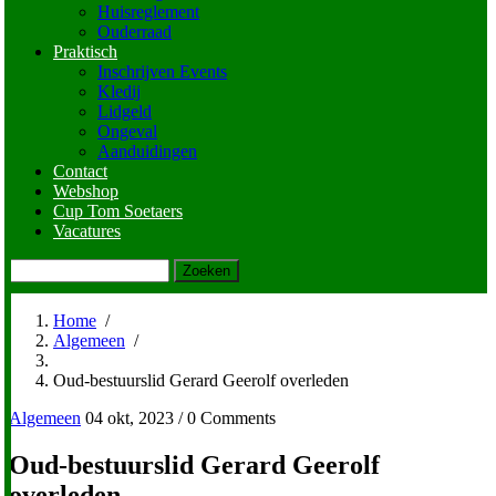
Huisreglement
Ouderraad
Praktisch
Inschrijven Events
Kledij
Lidgeld
Ongeval
Aanduidingen
Contact
Webshop
Cup Tom Soetaers
Vacatures
Zoeken
Home
/
Algemeen
/
Kruimelpad
Oud-bestuurslid Gerard Geerolf overleden
Algemeen
04 okt, 2023
/
0 Comments
Oud-bestuurslid Gerard Geerolf
overleden