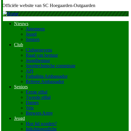
Officiële website van SC Hoegaarden-Outgaarden
Nieuws
Algemeen
Main
Jeugd
navigation
Seniors
Club
Clubgegevens
Raad van bestuur
Jeugdbestuur
Sporttechnische commissie
API
Futbalista Ambassador
Referee Ambassador
Seniors
Eerste elftal
Tweede elftal
Dames
Vets
Brewers Army
Jeugd
Hoe lid worden?
Inlichtingenfiche