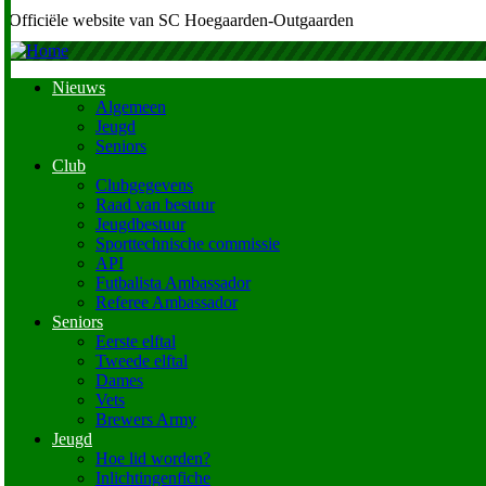
Officiële website van SC Hoegaarden-Outgaarden
Nieuws
Algemeen
Main
Jeugd
navigation
Seniors
Club
Clubgegevens
Raad van bestuur
Jeugdbestuur
Sporttechnische commissie
API
Futbalista Ambassador
Referee Ambassador
Seniors
Eerste elftal
Tweede elftal
Dames
Vets
Brewers Army
Jeugd
Hoe lid worden?
Inlichtingenfiche