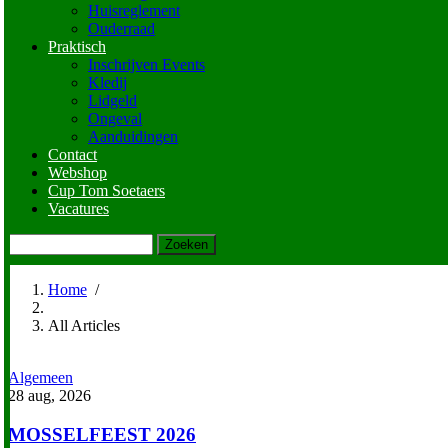
Huisreglement
Ouderraad
Praktisch
Inschrijven Events
Kledij
Lidgeld
Ongeval
Aanduidingen
Contact
Webshop
Cup Tom Soetaers
Vacatures
Zoeken
Home
/
Kruimelpad
All Articles
Algemeen
28 aug, 2026
MOSSELFEEST 2026