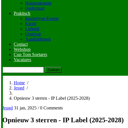
Huisreglement
Ouderraad
Praktisch
Inschrijven Events
Kledij
Lidgeld
Ongeval
Aanduidingen
Contact
Webshop
Cup Tom Soetaers
Vacatures
Zoeken
Home
/
Jeugd
/
Kruimelpad
Opnieuw 3 sterren - IP Label (2025-2028)
Jeugd
31 jan, 2025
/
0 Comments
Opnieuw 3 sterren - IP Label (2025-2028)