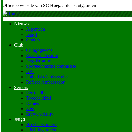
Officiële website van SC Hoegaarden-Outgaarden
Nieuws
Algemeen
Main
Jeugd
navigation
Seniors
Club
Clubgegevens
Raad van bestuur
Jeugdbestuur
Sporttechnische commissie
API
Futbalista Ambassador
Referee Ambassador
Seniors
Eerste elftal
Tweede elftal
Dames
Vets
Brewers Army
Jeugd
Hoe lid worden?
Inlichtingenfiche