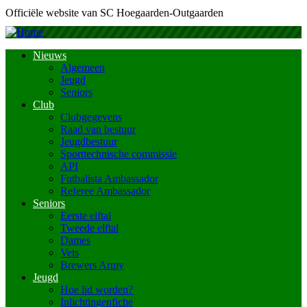
Officiële website van SC Hoegaarden-Outgaarden
Nieuws
Algemeen
Main
Jeugd
navigation
Seniors
Club
Clubgegevens
Raad van bestuur
Jeugdbestuur
Sporttechnische commissie
API
Futbalista Ambassador
Referee Ambassador
Seniors
Eerste elftal
Tweede elftal
Dames
Vets
Brewers Army
Jeugd
Hoe lid worden?
Inlichtingenfiche