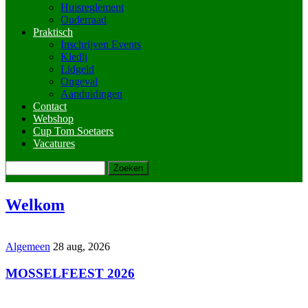
Huisreglement
Ouderraad
Praktisch
Inschrijven Events
Kledij
Lidgeld
Ongeval
Aanduidingen
Contact
Webshop
Cup Tom Soetaers
Vacatures
Zoeken
Welkom
Algemeen
28 aug, 2026
MOSSELFEEST 2026